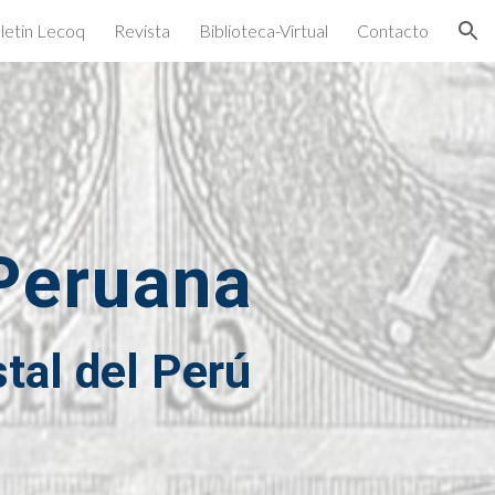
letin Lecoq
Revista
Biblioteca-Virtual
Contacto
ion
 Peruana
stal del Perú