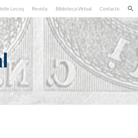
letin Lecoq
Revista
Biblioteca-Virtual
Contacto
ion
l